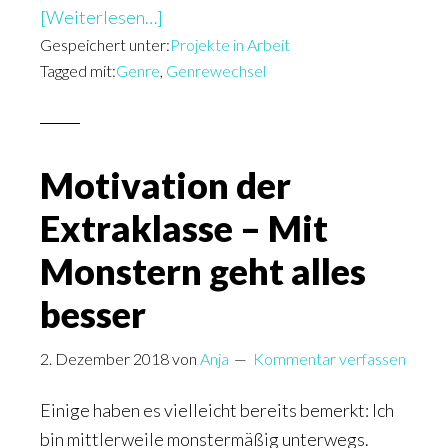
überGenrewechsel
[Weiterlesen…]
–
Gespeichert unter:
Projekte in Arbeit
Tagged mit:
Genre
,
Genrewechsel
viel
schwerer
als
vermutet
Motivation der
Extraklasse – Mit
Monstern geht alles
besser
2. Dezember 2018
von
Anja
Kommentar verfassen
Einige haben es vielleicht bereits bemerkt: Ich
bin mittlerweile monstermäßig unterwegs.