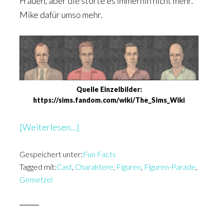
Frauen, aber die störte es immerhin nicht mehr.
Mike dafür umso mehr.
Quelle Einzelbilder:
https://sims.fandom.com/wiki/The_Sims_Wiki
überFiguren-
[Weiterlesen…]
Parade:
Gespeichert unter:
Der
Fun Facts
Tagged mit:
Cast
,
Charaktere
,
Figuren
,
Figuren-Parade
,
Cast
Gemetzel
vom
Gemetzel
–