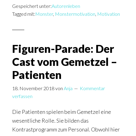
Gespeichert unter:
Extraklasse
Autorenleben
Tagged mit:
Monster
,
Monstermotivation
,
Motivation
–
Mit
Monstern
geht
Figuren-Parade: Der
alles
Cast vom Gemetzel –
besser
Patienten
18. November 2018
von
Anja
Kommentar
verfassen
Die Patienten spielen beim Gemetzel eine
wesentliche Rolle. Sie bilden das
Kontrastprogramm zum Personal. Obwohl hier