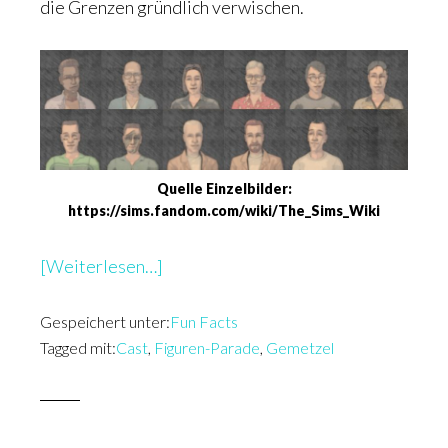
die Grenzen gründlich verwischen.
Quelle Einzelbilder:
https://sims.fandom.com/wiki/The_Sims_Wiki
überFiguren-
[Weiterlesen…]
Parade:
Gespeichert unter:
Der
Fun Facts
Tagged mit:
Cast
,
Figuren-Parade
,
Gemetzel
Cast
vom
Gemetzel
–