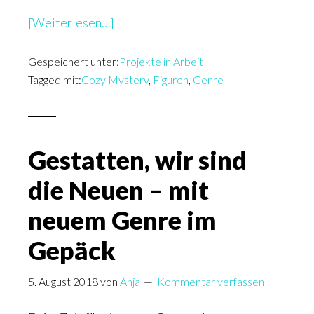
überEigenheiten
[Weiterlesen…]
des
Gespeichert unter:
Kuschel-
Projekte in Arbeit
Tagged mit:
Cozy Mystery
,
Figuren
,
Genre
Krimis:
Die
Figuren
Gestatten, wir sind
die Neuen – mit
neuem Genre im
Gepäck
5. August 2018
von
Anja
Kommentar verfassen