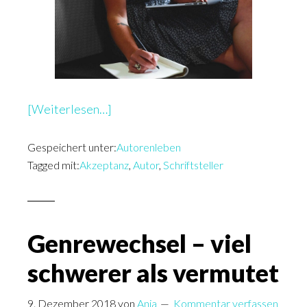
überBeruf
[Weiterlesen…]
Schriftsteller
Gespeichert unter:
–
Autorenleben
Tagged mit:
Akzeptanz
,
Autor
,
Schriftsteller
Was
andere
darüber
denken
Genrewechsel – viel
schwerer als vermutet
9. Dezember 2018
von
Anja
Kommentar verfassen