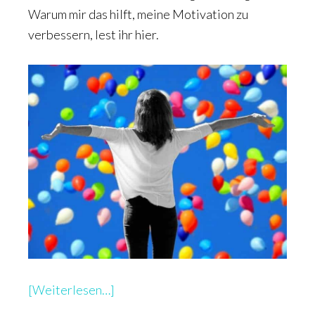
Warum mir das hilft, meine Motivation zu
verbessern, lest ihr hier.
überMotivation
[Weiterlesen…]
der