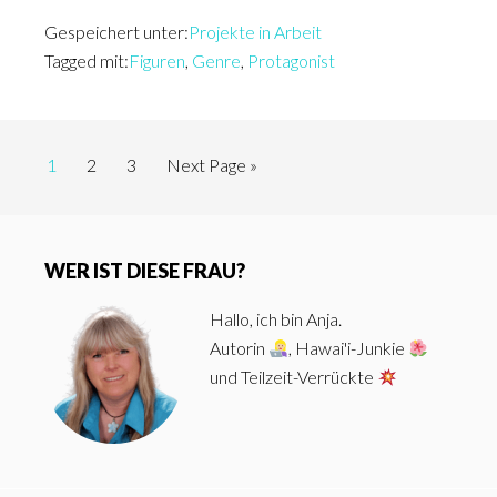
wir
Gespeichert unter:
sind
Projekte in Arbeit
Tagged mit:
Figuren
,
Genre
,
Protagonist
die
Neuen
–
mit
Seite
Seite
Seite
Go
1
2
3
Next Page »
to
neuem
Haupt-
Genre
im
WER IST DIESE FRAU?
Sidebar
Gepäck
Hallo, ich bin Anja.
Autorin
, Hawai'i-Junkie
und Teilzeit-Verrückte