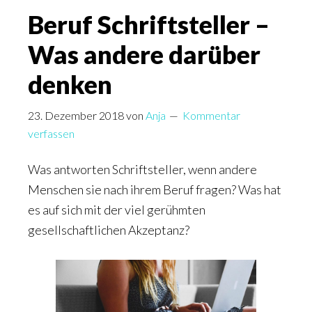
die
Beruf Schriftsteller –
Psychos
Was andere darüber
denken
23. Dezember 2018
von
Anja
Kommentar
verfassen
Was antworten Schriftsteller, wenn andere
Menschen sie nach ihrem Beruf fragen? Was hat
es auf sich mit der viel gerühmten
gesellschaftlichen Akzeptanz?