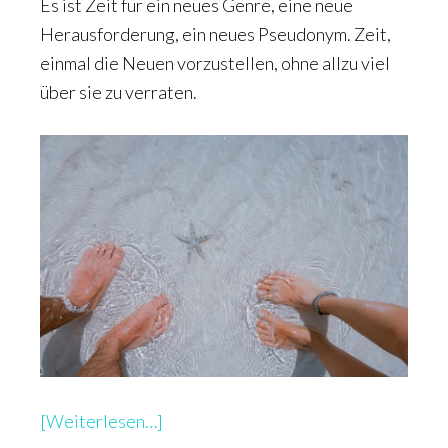
Es ist Zeit für ein neues Genre, eine neue
Herausforderung, ein neues Pseudonym. Zeit,
einmal die Neuen vorzustellen, ohne allzu viel
über sie zu verraten.
überGestatten,
[Weiterlesen…]