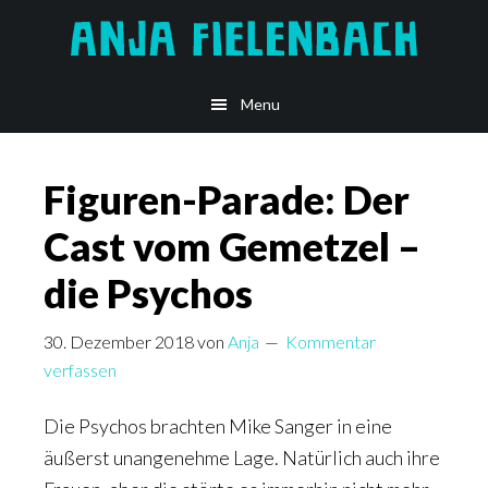
Skip
Zur
to
Hauptsidebar
main
springen
Menu
content
Figuren-Parade: Der
Cast vom Gemetzel –
die Psychos
30. Dezember 2018
von
Anja
Kommentar
verfassen
Die Psychos brachten Mike Sanger in eine
äußerst unangenehme Lage. Natürlich auch ihre