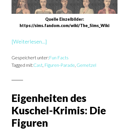
Quelle Einzelbilder:
https://sims.fandom.com/wiki/The_Sims_Wiki
überFiguren-
[Weiterlesen…]
Parade:
Gespeichert unter:
Der
Fun Facts
Tagged mit:
Cast
,
Figuren-Parade
,
Gemetzel
Cast
vom
Gemetzel
–
Eigenheiten des
Dorfbewohner
Kuschel-Krimis: Die
Figuren