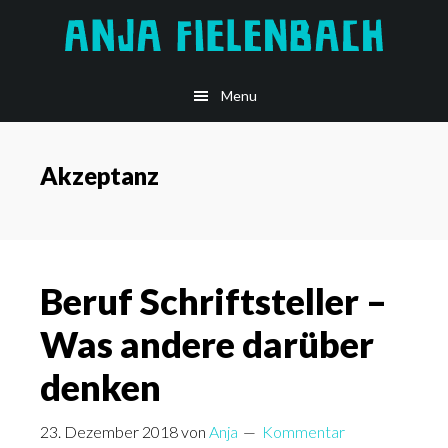
Skip
to
main
Menu
content
Akzeptanz
Beruf Schriftsteller –
Was andere darüber
denken
23. Dezember 2018
von
Anja
Kommentar