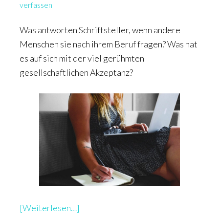
verfassen
Was antworten Schriftsteller, wenn andere
Menschen sie nach ihrem Beruf fragen? Was hat
es auf sich mit der viel gerühmten
gesellschaftlichen Akzeptanz?
überBeruf
[Weiterlesen…]