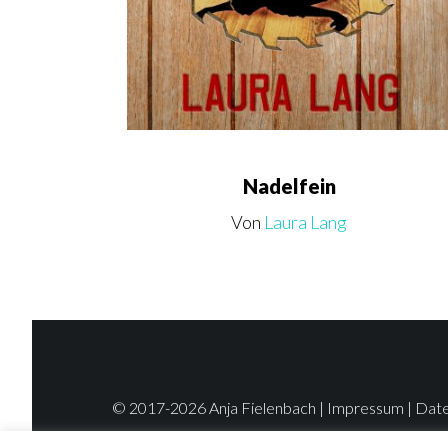
Nadelfein
Von
Laura Lang
© 2017-2026 Anja Fielenbach | Impressum
| Dat