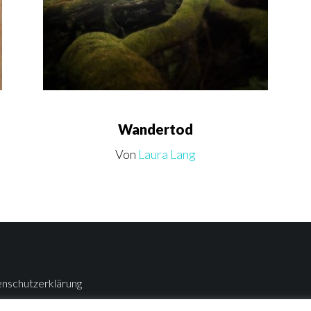
Wandertod
Von
Laura Lang
enschutzerklärung