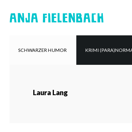
Skip
Skip
to
to
main
secondary
content
navigation
SCHWARZER HUMOR
KRIMI (PARA)NORM
Laura Lang