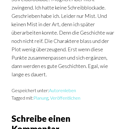
zwingend. Ich hatte keine Schreibblockade.
Geschrieben habe ich. Leider nur Mist. Und
keinen Mist in der Art, denn ich später
überarbeiten konnte. Denn die Geschichte war
noch nicht reif. Die Charaktere blass und der
Plot wenig überzeugend. Erst wenn diese
Punkte zusammenpassen und sich ergänzen,
dann werden es gute Geschichten. Egal, wie
lange es dauert.
Gespeichert unter:
Autorenleben
Tagged mit:
Planung
,
Veröffentlichen
Leser-
Schreibe einen
Kommentar