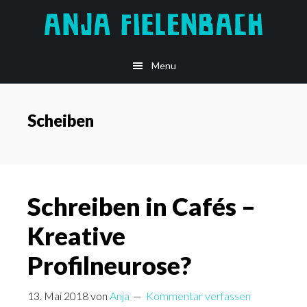
Skip
to
main
Menu
content
Scheiben
Schreiben in Cafés –
Kreative
Profilneurose?
13. Mai 2018
von
Anja
Kommentar verfassen