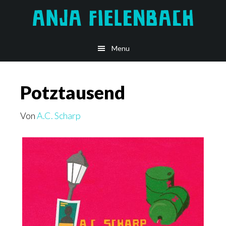
Skip
to
main
Menu
content
Potztausend
Von
A.C. Scharp