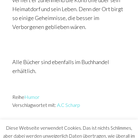
verliert er zunehmend die Kontrolle über sein
Heimatdorf und sein Leben. Denn der Ort birgt
so einige Geheimnisse, die besser im
Verborgenen geblieben wären.
Alle Bücher sind ebenfalls im Buchhandel
erhältlich.
Reihe
Humor
Verschlagwortet mit:
A.C Scharp
Diese Webseite verwendet Cookies. Das ist nichts Schlimmes,
aber dabei werden unweigerlich Daten übertragen, wie überall im
© 2017-2026 Anja Fielenbach | Impressum
|